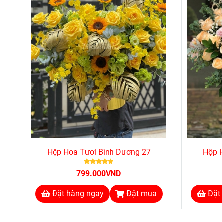
Hộp Hoa Tươi Bình Dương 27
Hộp 
799.000VND
Đặt hàng ngay
Đặt mua
Đặt