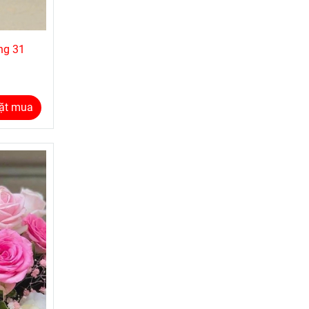
ng 31
ặt mua