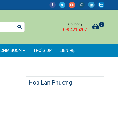
Gọi ngay
0
0904216207
 CHIA BUỒN
TRỢ GIÚP
LIÊN HỆ
Hoa Lan Phương