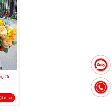
ng 25
ặt mua