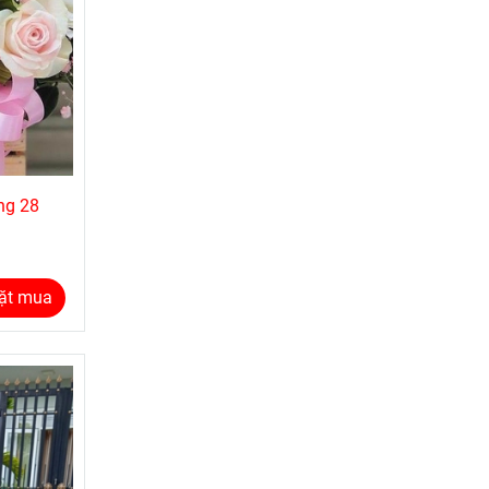
ng 28
ặt mua