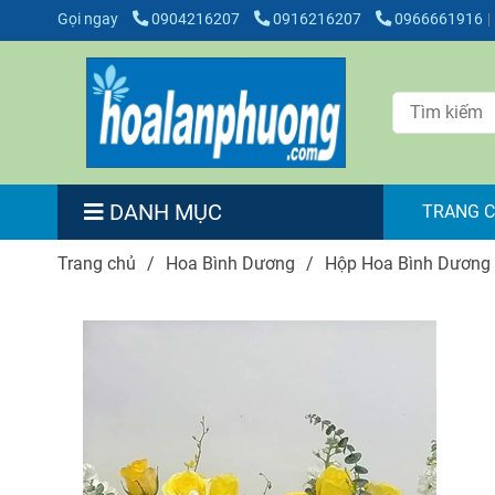
Gọi ngay
0904216207
0916216207
0966661916
DANH MỤC
TRANG 
Trang chủ
/
Hoa Bình Dương
/
Hộp Hoa Bình Dương