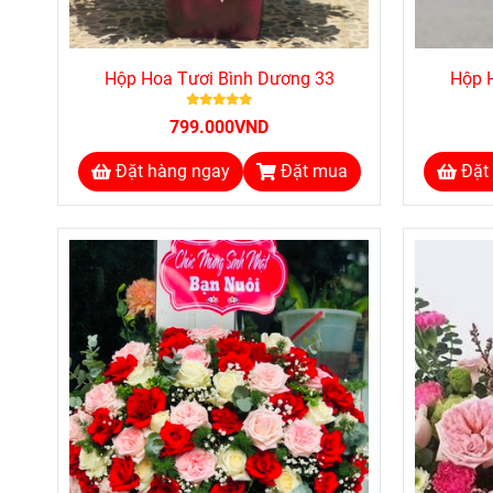
Hộp Hoa Tươi Bình Dương 33
Hộp 
799.000VND
Đặt hàng ngay
Đặt mua
Đặt