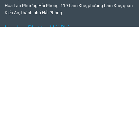
Hoa Lan Phương Hải Phòng: 119 Lãm Khê, phường Lãm Khê, quận
Kiến An, thành phố Hải Phòng
Hoa Lan Phương Hải Phòng
Hotline/Zalo: 0966661916
Hoa Lan Phương Hải Phòng: 47 Vân Quan, phường Đa Phúc, quận
Dương Kinh
Hoa Lan Phương Sài Gòn
Hotline/Zalo: 0916216207
Hoa Lan Phương Sài Gòn: 516 Lê Văn Thọ, phường 16, Gò Vấp,
thành phố Hồ Chí Minh
Trang Chủ
Giới Thiệu
Hoa Tươi
Lan Hồ Điệp
Hoa Chia Buồn
Trợ Giúp
Liên Hệ