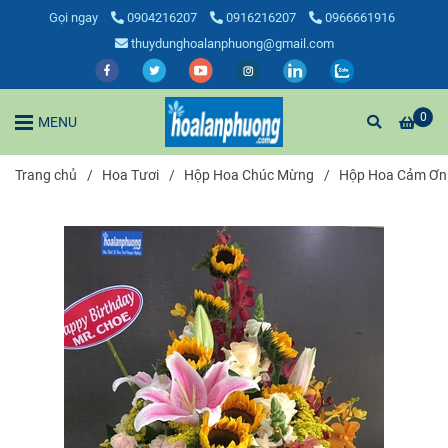
Gọi ngay
0904216207
0916216207
0966661916
thuydunghoalanphuong@gmail.com
0
MENU
Trang chủ
/
Hoa Tươi
/
Hộp Hoa Chúc Mừng
/
Hộp Hoa Cảm Ơn