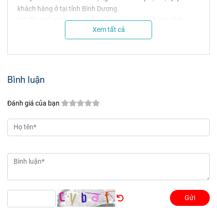
khách hàng ở tại tỉnh Bình Dương.
Với đội ngũ nhân viên nhiều kinh nghiệm với phong cách
Xem tất cả
phục vụ chu đáo, nhiệt tình và chuyên nghiệp sẽ mang đến
sự hài lòng cho quý khách hàng.
Nhân viên tư vấn bán hoa tận tâm sẽ luôn đáp ứng mọi nhu
cầu của quý khách về các giải pháp về mẫu hoa sang trọng,
giá hoa phù hợp và màu sắc hoa đa dạng, tinh tế.
Bình luận
Có hóa đơn VAT dành cho các công ty, cá nhân.
Trang web www.hoalanphuong.com
Đánh giá của bạn
Gửi